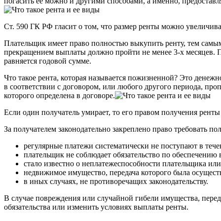
погасить ее можно и другими способами, а именно, предоставл
Ст. 590 ГК РФ гласит о том, что размер ренты можно увеличи
Плательщик имеет право полностью выкупить ренту, тем самым
прекращением выплаты должно пройти не менее 3-х месяцев. По
равняется годовой сумме.
Что такое рента, которая называется пожизненной? Это денежн
в соответствии с договором, или любого другого периода, про
которого определена в договоре.
Если один получатель умирает, то его правом получения ренты
За получателем законодательно закреплено право требовать по
регулярные платежи систематически не поступают в течен
плательщик не соблюдает обязательство по обеспечению
стало известно о неплатежеспособности плательщика или 
недвижимое имущество, передача которого была осуществ
в иных случаях, не противоречащих законодательству.
В случае повреждения или случайной гибели имущества, переда
обязательства или изменить условиях выплаты ренты.