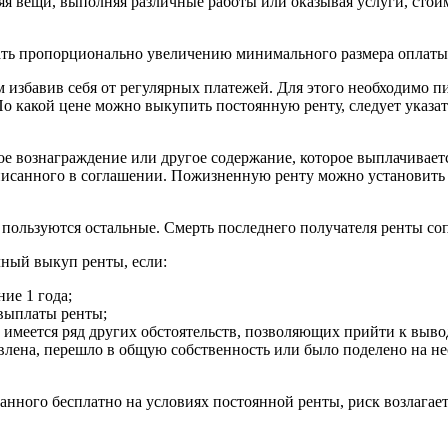
яя вещи, выполняя различные работы или оказывая услуги, стои
вать пропорционально увеличению минимального размера оплаты т
 избавив себя от регулярных платежей. Для этого необходимо п
 какой цене можно выкупить постоянную ренту, следует указать
ое вознаграждение или другое содержание, которое выплачивает
писанного в соглашении. Пожизненную ренту можно установить в
 пользуются остальные. Смерть последнего получателя ренты со
лный выкуп ренты, если:
ие 1 года;
 выплаты ренты;
имеется ряд других обстоятельств, позволяющих прийти к вывод
лена, перешло в общую собственность или было поделено на не
нного бесплатно на условиях постоянной ренты, риск возлагаетс