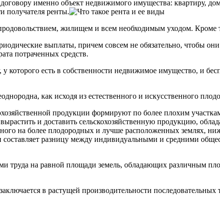
 договору именно объект недвижимого имущества: квартиру, дом,
и получателя ренты.
продовольствием, жилищем и всем необходимым уходом. Кроме т
иодические выплаты, причем совсем не обязательно, чтобы он
рата потраченных средств.
, у которого есть в собственности недвижимое имущество, и бесп
однородна, как исходя из естественного и искусственного плодо
охозяйственной продукции формируют по более плохим участкам.
бы вырастить и доставить сельскохозяйственную продукцию, обл
ного на более плодородных и лучше расположенных землях, ниже
н составляет разницу между индивидуальными и средними общес
ами труда на равной площади земель, обладающих различным пл
аключается в растущей производительности последовательных тр