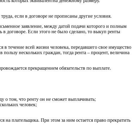
мость которых эквивалентна денежному размеру.
руда, если в договоре не прописаны другие условия.
исьменное заявление, между датой подачи которого и полным
 в договоре. Если этого не было сделано, то выкуп ренты
ся в течение всей жизни человека, передавшего свое имущество
 пользу нескольких граждан, тогда рента – процент, величина
провождается прекращением обязательств по выплате.
у о том, что ренту он не сможет выплачивать;
скольких человек;
я на плательщика. При этом за ним остается право прекратить