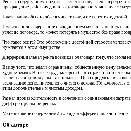
Рента с содержанием предполагает, что получатель передает по
прекращение действия данного договора наступает после смерт
Плательщик обычно обеспечивает получателя ренты одеждой, 
Пожизненное содержание с иждивением можно заменить на пер
условие договора, то может потерять имущество без права возв
Что такое рента? Это обеспечение достойной старости человеку
нуждается в этом имуществе.
Дифференциальная рента возникла благодаря тому, что земля не
Ввиду того, что земли ограничены, общественную цену сельск
худшие земли. В итоге труд, который был затрачен на то, что
различная индивидуальная стоимость. Цена продукта, выращен
реализацию дополнительного чистого дохода. По количеству о
этим дополнительным чистым доходом.
Разная производительность в сочетании с одинаковыми затрат
дифференциальной ренты.
Материальное содержание 2-го вида дифференциальной ренты з
Об авторе