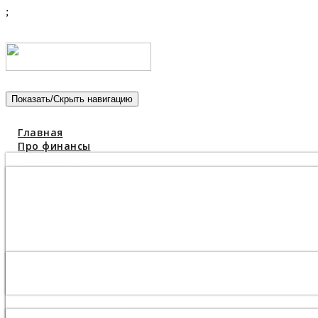
;
Показать/Скрыть навигацию
Главная
Про финансы
Инвестиции
Драгоценные металлы
Недвижимость
Бизнес
Экономика
Форекс
Банки
Кредиты
Механизмы
Вклады
Деньги в интернете
Заработок в интернете