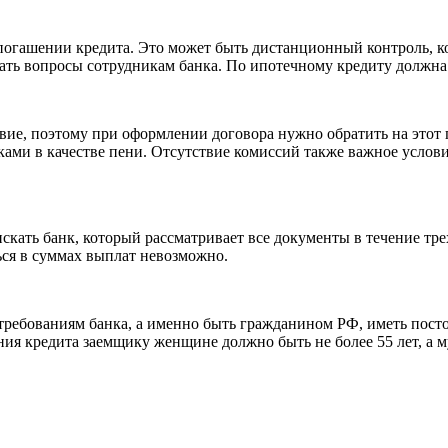
погашении кредита. Это может быть дистанционный контроль, ко
дать вопросы сотрудникам банка. По ипотечному кредиту должна
овие, поэтому при оформлении договора нужно обратить на это
ками в качестве пени. Отсутствие комиссий также важное услов
ать банк, который рассматривает все документы в течение трех
ься в суммах выплат невозможно.
 требованиям банка, а именно быть гражданином РФ, иметь пост
ия кредита заемщику женщине должно быть не более 55 лет, а му