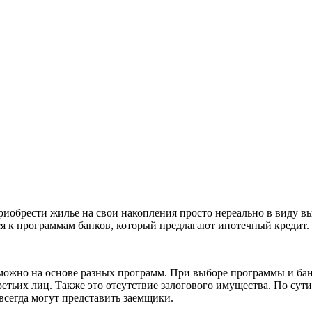
обрести жилье на свои накопления просто нереально в виду высо
я к программам банков, который предлагают ипотечный кредит.
 можно на основе разных программ. При выборе программы и бан
ретьих лиц. Также это отсутствие залогового имущества. По сут
всегда могут представить заемщики.