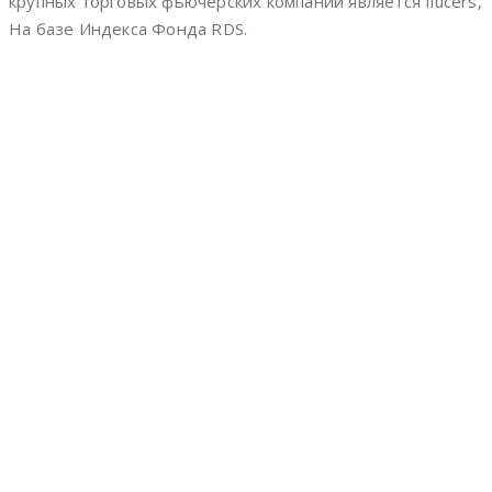
крупных торговых фьючерских компаний является fiucers,
На базе Индекса Фонда RDS.